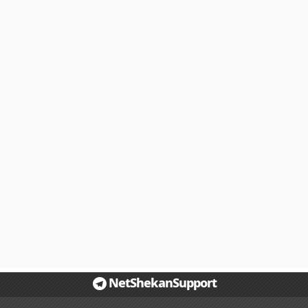
NetShekanSupport