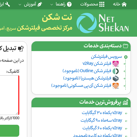
خانه
محصولات
راهنما
آموزش
ابزا
نت شکن
مرکز تخصصی فیلترشکن
سریع، ام
دسته‌بندی خدمات
تبدیل کانفیگ ray
سرویس فیلتر‌شکن
در این صفحه میتوانید کانفیگ v2ray را به QR code تبدیل نما
فیلتر شکن v2Ray
فیلتر شکن Outline (ناموجود)
کانفیگ:
فیلترشکن هیستریا (ناموجود)
فیلتر شکن آی‌پی مسکونی(ناموجود)
پرفروش‌ترین خدمات
v2ray یکماه ۳۰ گیگابایت
1000
کاراکتر باق
v2ray سه‌ماه ۹۰ گیگابایت
v2ray یکماه ۶۰ گیگابایت
v2ray یکماه دو کاربره نامحدود