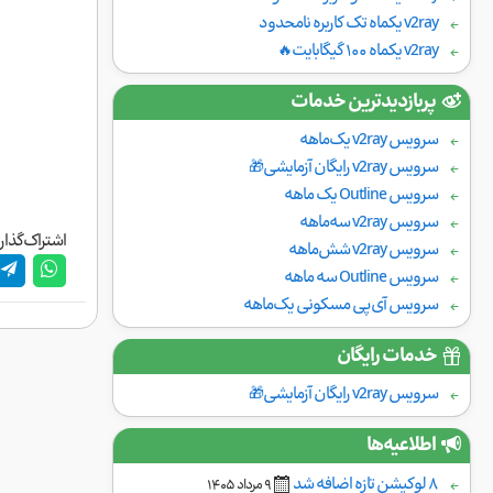
v2ray یکماه تک کاربره نامحدود
v2ray یکماه ۱۰۰ گیگابایت🔥
پربازدیدترین خدمات
سرویس v2ray یک‌ماهه
سرویس v2ray رایگان آزمایشی🎁
سرویس Outline یک ماهه
سرویس v2ray سه‌ماهه
اشتراک‌گذار
سرویس v2ray شش‌ماهه
سرویس Outline سه ماهه
سرویس آی‌پی مسکونی یک‌ماهه
خدمات رایگان
سرویس v2ray رایگان آزمایشی🎁
اطلاعیه‌ها
۸ لوکیشن تازه اضافه شد
٩ مرداد ١۴۰۵