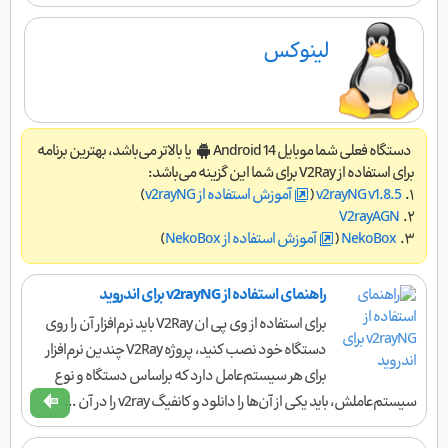
لینوکس
دستگاه فعلی شما موبایل Android 14
یا بالاتر می‌باشد، بهترین برنامه
برای استفاده از V2Ray برای شما این گزینه می‌باشد:
۱.
v2rayNG v1.8.5
(
آموزش استفاده از v2rayNG
)
V2rayAGN
۲.
٣.
NekoBox
(
آموزش استفاده از NekoBox
)
راهنمای استفاده از v2rayNG برای اندروید
برای استفاده از وی پی ان V2Ray باید نرم‌افزار آن را روی
دستگاه خود نصب کنید، پروژه V2Ray چندین نرم‌افزار
برای هر سیستم‌عامل دارد که براساس دستگاه و نوع
سیستم‌عاملش، باید یکی از آن‌ها را دانلود و کانفیگ v2ray را در آن ...