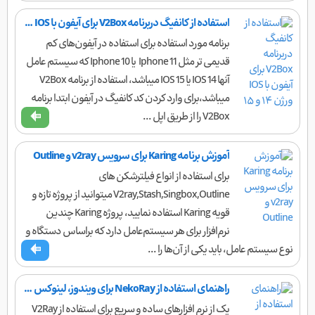
استفاده از کانفیگ دربرنامه V2Box برای آیفون با IOS ورژن ۱۴ و ۱۵
برنامه مورد استفاده برای استفاده در آیفون‌های کم
قدیمی تر مثل Iphone 11 یا Iphone 10 که سیستم عامل
آنها IOS 14 یا IOS 15 میباشد، استفاده از برنامه V2Box
میباشد،برای وارد کردن کد کانفیگ در آیفون ابتدا برنامه
V2Box را از طریق اپل ...
آموزش برنامه Karing برای سرویس v2ray و Outline
برای استفاده از انواع فیلتر‌شکن های
V2ray,Stash,Singbox,Outline میتوانید از پروژه تازه و
قویه Karing استفاده نمایید، پروژه Karing چندین
نرم‌افزار برای هر سیستم‌عامل دارد که براساس دستگاه و
نوع سیستم‌ عامل، باید یکی از آن‌ها را ...
راهنمای استفاده از NekoRay برای ویندوز، لینوکس و مک
یک از نرم افزارهای ساده و سریع برای استفاده از V2Ray