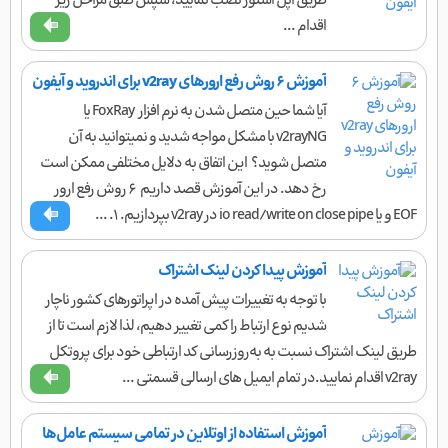
طریق اپل استور نصب نمایید، سپس طبق مراحل زیر
اقدام ...
آموزش ۶ روش رفع ارور‌های v2ray برای اندروید و آیفون
آیا شما حین متصل شدن به نرم افزار FoxRay یا
v2rayNG با مشکل مواجه شدید و نمیتوانید به آن
متصل شوید؟ این اتفاق به دلایل مختلفی ممکن است
رخ دهد. در این آموزش قصد داریم ۶ روش رفع ارور
EOF و یا io read/write on close pipe در v2ray بپردازیم. ۱. ...
آموزش پیدا کردن لینک اشتراک
با توجه به تغییرات پیش آمده در اپراتورهای کشور ناچار
شدیم نوع ارتباط را کمی تغییر دهیم، لذا لازم است تا از
طریق لینک اشتراک نسبت به به‌روزرسانی کد ارتباطی خود برای پروتکل
v2ray اقدام نمایید.در تمام ایمیل های ارسالی قسمتی ...
آموزش استفاده از اوتلاین در تمامی سیستم عامل‌ها