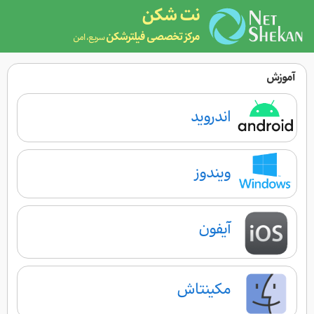
نت شکن
مرکز تخصصی فیلترشکن
سریع، امن
آموزش‌
اندروید
ویندوز
آیفون
مکینتاش