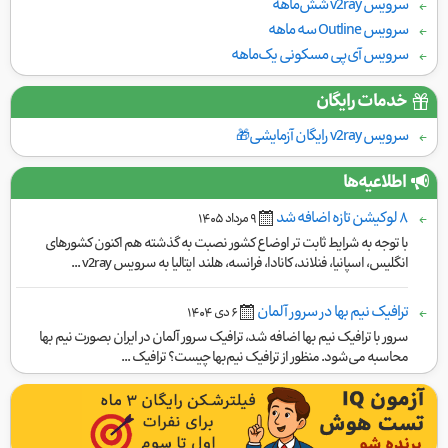
سرویس v2ray شش‌ماهه
سرویس Outline سه ماهه
سرویس آی‌پی مسکونی یک‌ماهه
خدمات رایگان
سرویس v2ray رایگان آزمایشی🎁
اطلاعیه‌ها
۸ لوکیشن تازه اضافه شد
٩ مرداد ١۴۰۵
با توجه به شرایط ثابت تر اوضاع کشور نصبت به گذشته هم اکنون کشورهای
انگلیس، اسپانیا، فنلاند، کانادا، فرانسه، هلند ایتالیا به سرویس v2ray ...
ترافیک نیم بها در سرور آلمان
۶ دی ١۴۰۴
سرور با ترافیک نیم بها اضافه شد، ترافیک سرور آلمان در ایران بصورت نیم بها
محاسبه می‌شود. منظور از ترافیک نیم‌بها چیست؟ ترافیک ...