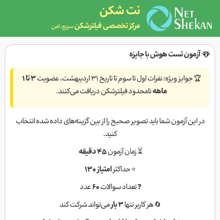
نت شکن
مرکز تخصصی فیلترشکن
سریع، امن
آزمون تست هوش با جایزه
🏆
جوایز ویژه:
نفرات اول تا سوم تا تاریخ ۳۱ اردیبهشت، عضویت
۳ تا ۱
ماهه
نامحدود فیلترشکن دریافت می‌کنند.
در این آزمون شما باید تصویر صحیح را از بین گزینه‌های داده شده انتخاب
کنید.
⏳ زمان آزمون
۴۵ دقیقه
⭐ حداکثر
امتیاز ۱۳۰
❓ تعداد سوالات
۶۰
عدد
🔄 هر کاربر تنها
۳ بار
می‌تواند شرکت کند